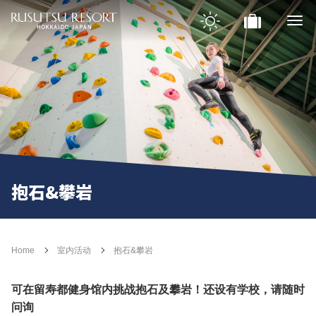
抱石&攀岩
Home
室内活动
抱石&攀岩
可在留寿都健身馆内挑战抱石及攀岩！还设有学校，请随时
问询