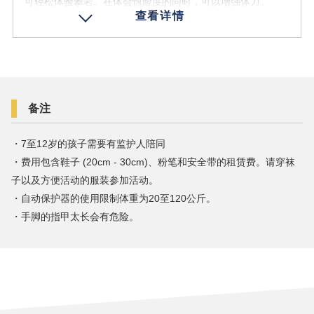
可轻松体验攀岩。在体会惊险度的同时，可以增强体力。
体验时间
1小时
营业时期
地点
2026/4/29 - 2026/10/25
备注
费用 (含税)
・仅限冬季 13:00 - 14:00，16:00 - 17:00，仅限夏季 14:00 -
备注
1名 2300日元
15:00。
年龄条件
・19:00 - 20:00时间段的体验仅限2026/4/29 - 2026/5/6、
・7至12岁的孩子需要有监护人陪同
儿童 7岁以上
2026/7/11 - 2026/8/31期间。
・费用包含鞋子 (20cm - 30cm)、粉笔和安全带的租赁费。请穿袜
・根据留寿都竞技场的使用状况，可能无法使用。
子以及方便活动的服装参加活动。
参加人数
・自动保护器的使用限制体重为20至120公斤。
1名以上
・手脚的指甲太长会有危险。
营业时间
10:15 - 10:45 / 14:15 - 14:45 / 15:15 - 15:45 / 17:15 - 17:45
预订
/ 18:15 - 18:45
体验时间