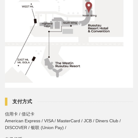
支付方式
信用卡 / 借记卡
American Express / VISA / MasterCard / JCB / Diners Club /
DISCOVER / 银联 (Union Pay) /