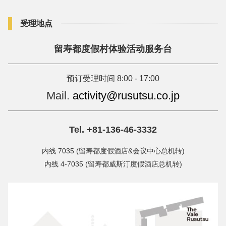
30分钟
受理地点
地点
备注
留寿都度假村体验活动服务台
・仅限冬季 14:15 - 14:45，17:15 - 17:45，仅限夏季 15:15 -
15:45。
预订受理时间 8:00 - 17:00
・18:15 - 18:45时间段的体验仅限2026/4/29 - 2026/5/6、
Mail.
activity@rusutsu.co.jp
2026/7/11 - 2026/8/31期间。
・根据留寿都竞技场的使用状况，可能无法使用。
Tel. +81-136-46-3332
内线 7035 (留寿都度假酒店&会议中心总机转)
内线 4-7035 (留寿都威斯汀度假酒店总机转)
预订