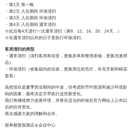
・第1天 第一晚
・第2天 入住期间 环保清扫
・第3天 入住期间 环保清扫
・第4天 入住期间 通常清扫
※此后每4天进行一次通常清扫（第8、12、16、20、24天…）
※在通常清扫以外的日子里执行环保清扫。
客房清扫的类型
・通常清扫（清扫客房和浴室，更换床单和整理床铺，更换洗漱用
品）
・环保清扫（收集箱内的垃圾，更换用过的毛巾，补充牙刷和棉花
套装）
虽然现在是夏季营业期间的中途，但考虑到节约资源和减少环境影
响的因素，最终决定尽早执行这些新变化。
我们将继续努力改善环境，并将在适当的时候在官方网站上公布以
后的任何变化。
再次感谢大家的理解和合作。
留寿都度假酒店＆会议中心