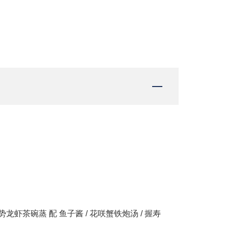
伊势龙虾茶碗蒸 配 鱼子酱 / 花咲蟹铁炮汤 / 握寿