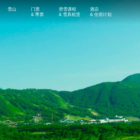
雪山
门票
滑雪课程
酒店
& 季票
& 雪具租赁
& 住宿计划