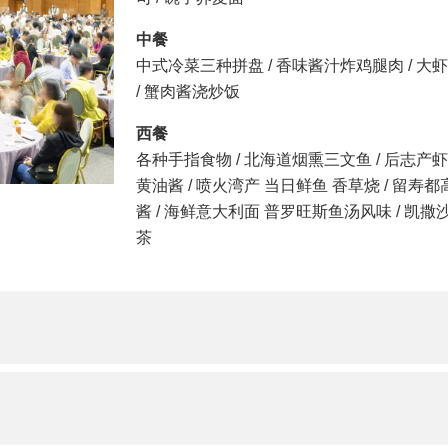
中餐
中式冷菜三种拼盘 / 香味酱汁炸鸡腿肉 / 大
/ 蟹肉酱浇炒饭
西餐
各种手指食物 / 北海道烟熏三文鱼 / 后志产
黄油酱 / 喷火湾产 当日鲜鱼 香草烧 / 留寿
酱 / 海鲜意大利面 普罗旺斯鱼汤风味 / 凯撒沙拉
茶