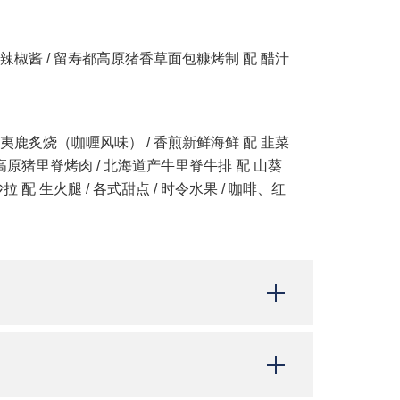
虾辣椒酱 / 留寿都高原猪香草面包糠烤制 配 醋汁
虾夷鹿炙烧（咖喱风味） / 香煎新鲜海鲜 配 韭菜
都高原猪里脊烤肉 / 北海道产牛里脊牛排 配 山葵
 配 生火腿 / 各式甜点 / 时令水果 / 咖啡、红