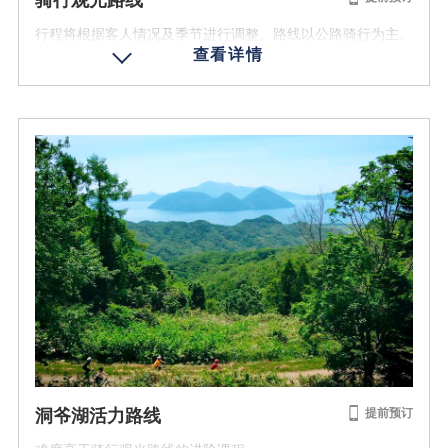
骑行观光路线
行程将根据客人情况及季节进行调整。路线以公路骑行为主。
营业时期
2026/5/9 - 2026/7/17
2026/8/31 - 2026/10/12
费用 (含税)
1名 6700日元
年龄条件
成人 12岁以上
参加人数
2名以上
营业时间
洞爷湖活力路线
提前预订
9:00 - 11:30 / 13:30 - 16:00