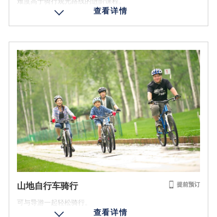
难度高于骑行观光路线的进阶课程。
体验时间
2小时
营业时期
备注
2026/5/23 - 2026/7/17
・参加人员需初中生及以上的人员。
2026/8/31 - 2026/10/12
・包括山地自行车、头盔、手套的租赁费。(带跟随车)
费用 (含税)
・带跟随车，返回时可乘车回去。
1名 8000日元
预订
年龄条件
成人 15岁以上
参加人数
2名以上
营业时间
山地自行车骑行
提前预订
9:00 - 12:00 / 13:30 - 16:30
可与导游一起轻松骑行。
体验时间