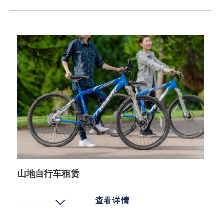
2小时30分钟
营业时期
备注
2026/5/9 - 2026/10/12
・参加人员需高中生及以上的人员。
费用 (含税)
・包括山地自行车、头盔、手套的租赁费。(有车跟随)
1名 4500日元
・带跟随车，返回时可乘车回去。
年龄条件
预订
儿童 6岁以上
参加人数
2名以上
营业时间
8:45 - 10:15 / 11:00 - 12:30 / 14:00 - 15:30
山地自行车租赁
体验时间
1小时30分钟
营业时期
备注
2026/4/29 - 2026/10/12