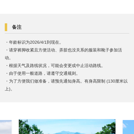
・儿童参与需6岁以上、身高需130cm以上。
费用 (含税)
・包括山地自行车、头盔、手套的租赁费。
1小时 1500日元 / 3小时 2700日元 / 1日 4000日元
备注
预订
营业时间
8:00 - 17:00
・年龄标识为2026/4/1到现在。
・请穿裤脚收紧且方便活动、弄脏也没关系的服装和靴子参加活
备注
动。
・租借地点 : 留寿都度假村体验活动服务台 / 威斯汀留寿都度
・根据天气及路线状况，可能会变更或中止活动路线。
假村酒店 GR服务台 (针对威斯汀留寿都度假村酒店的客人。)
・由于使用一般道路，请遵守交通规则。
・请于17:00前归还。
・为了方便我们做准备，请预先通知身高。有身高限制 (130厘米以
・不能在留寿都度假村场地内使用。
上)。
・没有路线向导。
・租赁期间发生损坏时将请求支付实际费用。
・在接待处，请在接待处出示您的身份证。
・请在使用书上签名。租用时请充分注意避免发生事故或受伤
等。
・还提供儿童专用山地自行车。(台数有限)