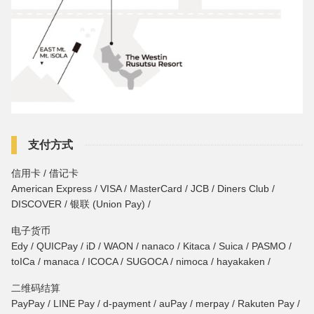
支付方式
信用卡 / 借记卡
American Express / VISA / MasterCard / JCB / Diners Club /
DISCOVER / 银联 (Union Pay) /
电子货币
Edy / QUICPay / iD / WAON / nanaco / Kitaca / Suica / PASMO /
toICa / manaca / ICOCA / SUGOCA / nimoca / hayakaken /
二维码结算
PayPay / LINE Pay / d-payment / auPay / merpay / Rakuten Pay /