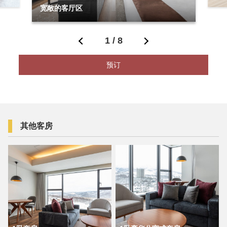
宽敞的客厅区
1
/
8
预订
其他客房