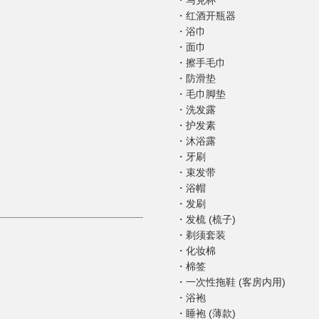
马克杯
红酒开瓶器
浴巾
面巾
擦手毛巾
防滑垫
毛巾脚垫
洗发露
护发素
沐浴露
牙刷
束发带
浴帽
发刷
发梳 (梳子)
剃须套装
化妆棉
棉签
一次性拖鞋 (客房内用)
浴袍
睡袍 (薄款)