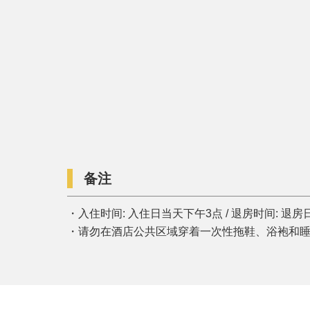
备注
・入住时间: 入住日当天下午3点 / 退房时间: 退房
・请勿在酒店公共区域穿着一次性拖鞋、浴袍和