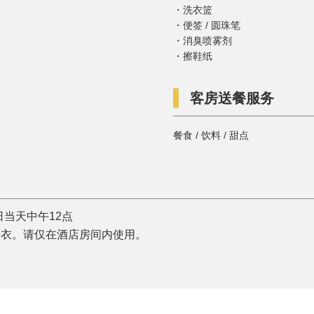
洗衣篮
便签 / 圆珠笔
消臭喷雾剂
擦鞋纸
客房送餐服务
餐食 / 饮料 / 甜点
日当天中午12点
睡衣。请仅在酒店房间内使用。