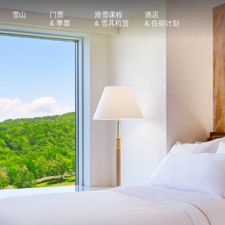
雪山
门票
滑雪课程
酒店
& 季票
& 雪具租赁
& 住宿计划