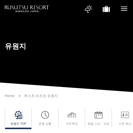
유원지
Home
루스츠 리조트 유원지
유원지 TOP
운행 상황
어트랙션
영업 시간・요금
시즌 패스