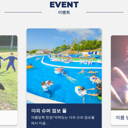
EVENT
이벤트
야외 슈퍼 점보 풀
여름 
여름방학 한정! 박력있는 야외 슈퍼 점보풀
에서 마음…