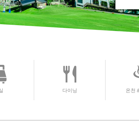
실
다이닝
온천 