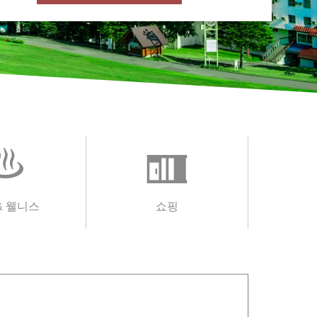
& 웰니스
쇼핑