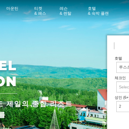
마운틴
티켓
레슨
호텔
& 패스
& 렌탈
& 숙박 플랜
호텔
EL
ON
체크인
성인 (6+
도 제일의 종합 리조트
를