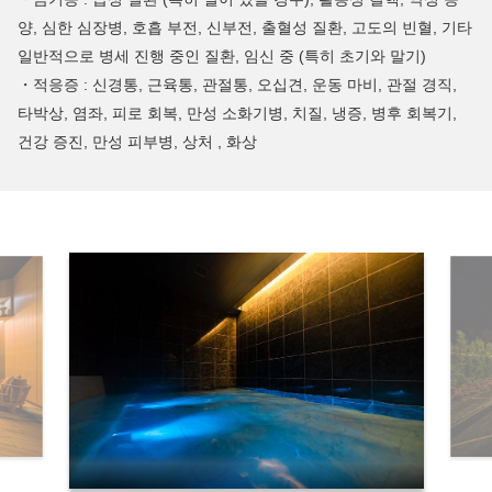
양, 심한 심장병, 호흡 부전, 신부전, 출혈성 질환, 고도의 빈혈, 기타
일반적으로 병세 진행 중인 질환, 임신 중 (특히 초기와 말기)
・적응증 : 신경통, 근육통, 관절통, 오십견, 운동 마비, 관절 경직,
타박상, 염좌, 피로 회복, 만성 소화기병, 치질, 냉증, 병후 회복기,
건강 증진, 만성 피부병, 상처 , 화상