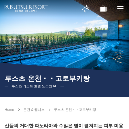
루스츠 온천・・고토부키탕
― 루스츠 리조트 호텔 노스윙 6F ―
Home
온천 & 웰니스
루스츠 온천・・고토부키탕
산들의 거대한 파노라마와 수많은 별이 펼쳐지는 피부 미용