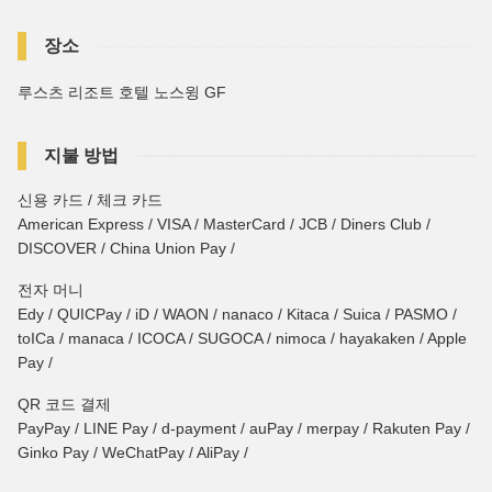
장소
루스츠 리조트 호텔 노스윙 GF
지불 방법
신용 카드 / 체크 카드
American Express / VISA / MasterCard / JCB / Diners Club /
DISCOVER / China Union Pay /
전자 머니
Edy / QUICPay / iD / WAON / nanaco / Kitaca / Suica / PASMO /
toICa / manaca / ICOCA / SUGOCA / nimoca / hayakaken / Apple
Pay /
QR 코드 결제
PayPay / LINE Pay / d-payment / auPay / merpay / Rakuten Pay /
Ginko Pay / WeChatPay / AliPay /