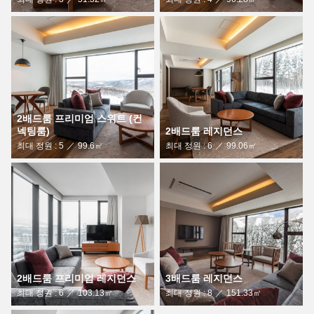
2배드룸 프리미엄 스위트 (컨
넥팅룸)
2배드룸 레지던스
최대 정원 : 5
99.6㎡
최대 정원 : 6
99.06㎡
2배드룸 프리미엄 레지던스
3배드룸 레지던스
최대 정원 : 6
103.13㎡
최대 정원 : 8
151.33㎡