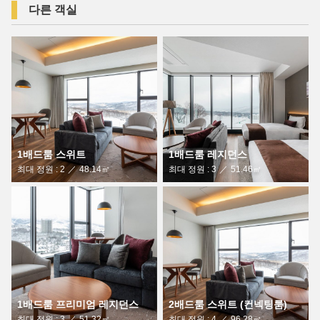
다른 객실
1배드룸 스위트
1배드룸 레지던스
최대 정원 : 2
48.14㎡
최대 정원 : 3
51.46㎡
1배드룸 프리미엄 레지던스
2배드룸 스위트 (컨넥팅룸)
최대 정원 : 3
51.32㎡
최대 정원 : 4
96.28㎡