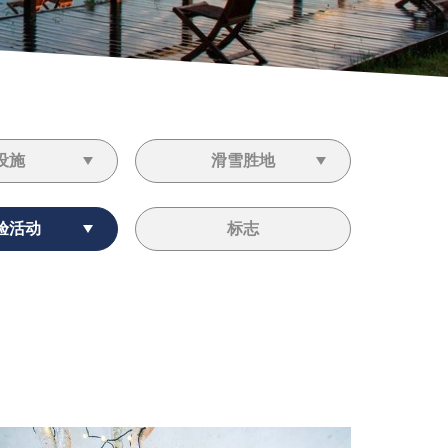
设施
滑雪胜地
验活动
标志