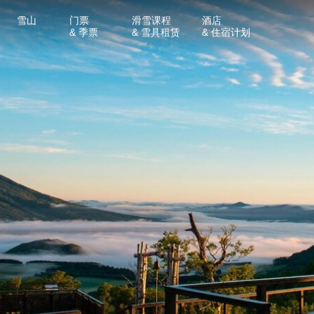
雪山
门票
滑雪课程
酒店
& 季票
& 雪具租赁
& 住宿计划