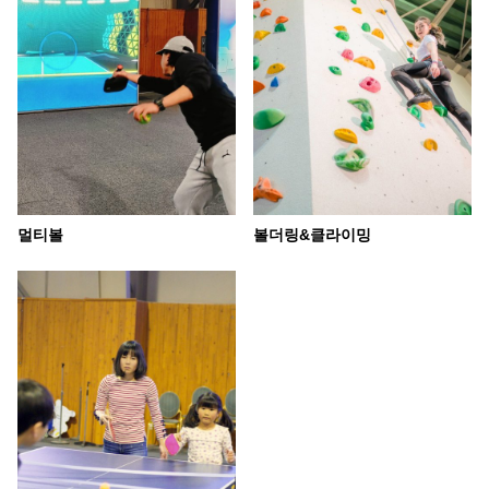
멀티볼
볼더링&클라이밍