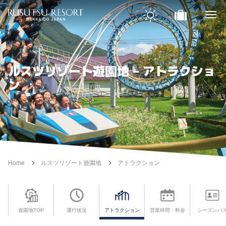
ルスツリゾート遊園地 – アトラクショ
ン
Home
ルスツリゾート遊園地
アトラクション
遊園地TOP
運行状況
アトラクション
営業時間・料金
シーズンパ