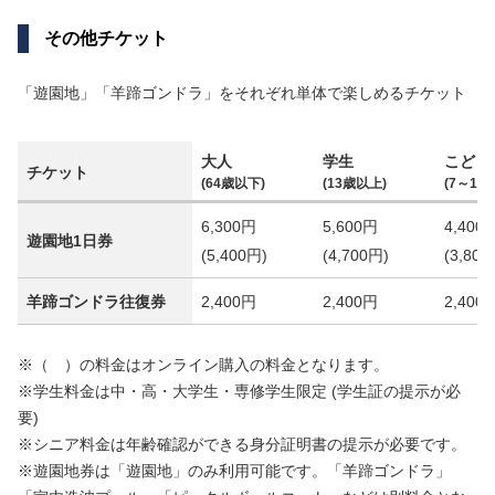
その他チケット
「遊園地」「羊蹄ゴンドラ」をそれぞれ単体で楽しめるチケット
大人
学生
こども
チケット
(64歳以下)
(13歳以上)
(7～12歳
6,300円
5,600円
4,400
遊園地1日券
(5,400円)
(4,700円)
(3,800
羊蹄ゴンドラ往復券
2,400円
2,400円
2,400
※（ ）の料金はオンライン購入の料金となります。
※学生料金は中・高・大学生・専修学生限定 (学生証の提示が必
要)
※シニア料金は年齢確認ができる身分証明書の提示が必要です。
※遊園地券は「遊園地」のみ利用可能です。「羊蹄ゴンドラ」