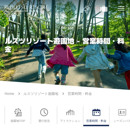
ルスツリゾート遊園地 - 営業時間・料
金
Home
ルスツリゾート遊園地
営業時間・料金
遊園地TOP
運行状況
アトラクション
営業時間・料金
シーズンパ