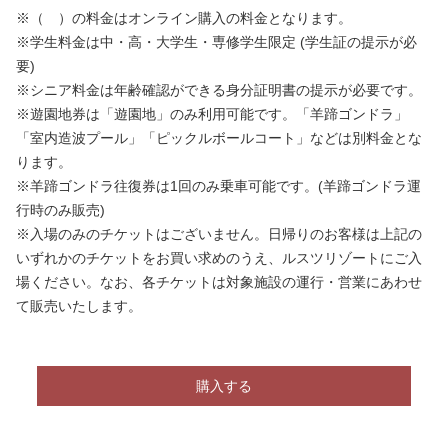
※（ ）の料金はオンライン購入の料金となります。
※学生料金は中・高・大学生・専修学生限定 (学生証の提示が必
要)
※シニア料金は年齢確認ができる身分証明書の提示が必要です。
※遊園地券は「遊園地」のみ利用可能です。「羊蹄ゴンドラ」
「室内造波プール」「ピックルボールコート
」
などは別料金とな
ります。
※羊蹄ゴンドラ往復券は1回のみ乗車可能です。(羊蹄ゴンドラ運
行時のみ販売)
※入場のみのチケットはございません。日帰りのお客様は上記の
いずれかのチケットをお買い求めのうえ、ルスツリゾートにご入
場ください。なお、各チケットは対象施設の運行・営業にあわせ
て販売いたします。
購入する