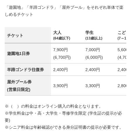
「遊園地」「羊蹄ゴンドラ」「屋外プール」をそれぞれ単体で楽
しめるチケット
大人
学生
こども
チケット
(64歳以下)
(13歳以上)
(7～12歳
7,900円
7,000円
5,600
遊園地1日券
(6,700円)
(6,000円)
(4,700
羊蹄ゴンドラ往復券
2,400円
2,400円
2,400
屋外プール券
3,900円
3,300円
2,800
(営業日限定)
※（ ）の料金はオンライン購入の料金となります。
※学生料金は中・高・大学生・専修学生限定 (学生証の提示が必
要)
※シニア料金は年齢確認ができる身分証明書の提示が必要です。