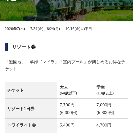
17
（月）
9:00～17:00
18
（火）
9:00～17:00
19
（水）
2026/5/7(木) ～ 7/24(金)、8/24(月) ～ 10/16(金) の平日
9:00～17:00
20
（木）
9:00～17:00
リゾート券
21
（金）
9:00～17:00
「遊園地」「羊蹄ゴンドラ」「室内プール」が楽しめるお得なチ
22
（土）
9:00～19:45
ケット
23
（日）
9:00～17:00
24
（月）
9:00～16:30
大人
学生
チケット
(64歳以下)
(13歳以上)
25
（火）
9:00～16:30
7,700円
7,000円
リゾート1日券
26
（水）
9:00～16:30
(6,300円)
(5,800円)
27
（木）
9:00～16:30
トワイライト券
5,400円
4,700円