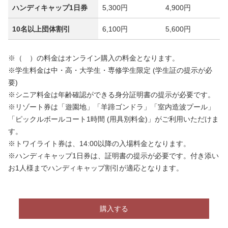
28
（金）
9:00～16:30
ハンディキャップ1日券
5,300円
4,900円
29
（土）
9:00～17:00
10名以上団体割引
6,100円
5,600円
30
（日）
9:00～17:00
※（ ）の料金はオンライン購入の料金となります。
31
（月）
9:00～16:30
※学生料金は中・高・大学生・専修学生限定 (学生証の提示が必
要)
※シニア料金は年齢確認ができる身分証明書の提示が必要です。
※リゾート券は「遊園地」「羊蹄ゴンドラ」「室内造波プール」
「ピックルボールコート
1時間 (用具別料金)」
がご利用いただけま
す。
※トワイライト券は、14:00以降の入場料金となります。
※ハンディキャップ1日券は、証明書の提示が必要です。付き添い
お1人様までハンディキャップ割引が適応となります。
購入する