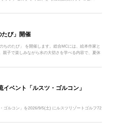
のたび」開催
、いのちのたび」 を開催します。総合MCには、絵本作家と
す。親子で楽しみながら水の大切さを学べる内容で、夏休
流イベント「ルスツ・ゴルコン」
ン」を2026/9/5(土) にルスツリゾートゴルフ72