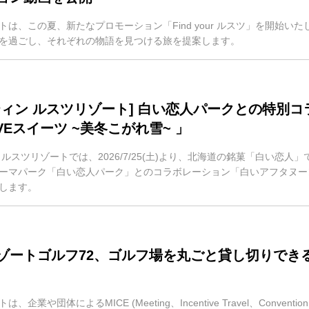
トは、この夏、新たなプロモーション「Find your ルスツ」を開始
を過ごし、それぞれの物語を見つける旅を提案します。
ティン ルスツリゾート] 白い恋人パークとの特別
VEスイーツ ~美冬こがれ雪~ 」
ルスツリゾートでは、2026/7/25(土)より、北海道の銘菓「白い恋人」
ーマパーク「白い恋人パーク」とのコラボレーション「白いアフタヌーンテ
します。
ゾートゴルフ72、ゴルフ場を丸ごと貸し切りでき
企業や団体によるMICE (Meeting、Incentive Travel、Conventi