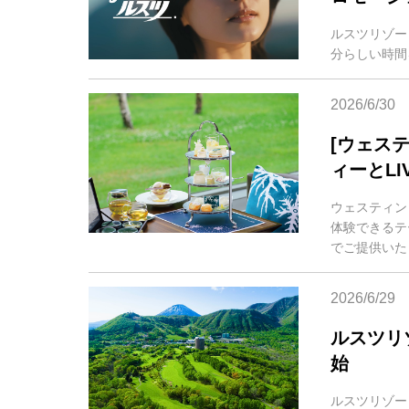
ルスツリゾー
分らしい時間
2026/6/30
[ウェス
ィーとLI
ウェスティン 
体験できるテ
でご提供いた
2026/6/29
ルスツリ
始
ルスツリゾートは、