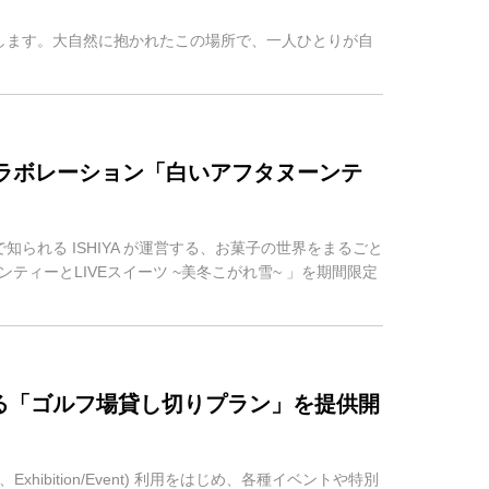
いたします。大自然に抱かれたこの場所で、一人ひとりが自
コラボレーション「白いアフタヌーンテ
で知られる ISHIYA が運営する、お菓子の世界をまるごと
ィーとLIVEスイーツ ~美冬こがれ雪~ 」を期間限定
る「ゴルフ場貸し切りプラン」を提供開
on、Exhibition/Event) 利用をはじめ、各種イベントや特別