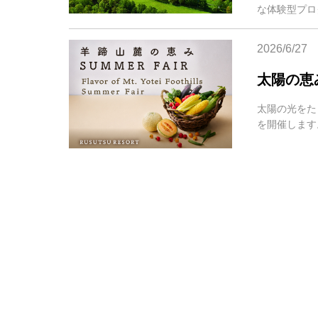
な体験型プロ
2026/6/27
太陽の恵み
太陽の光をた
を開催します