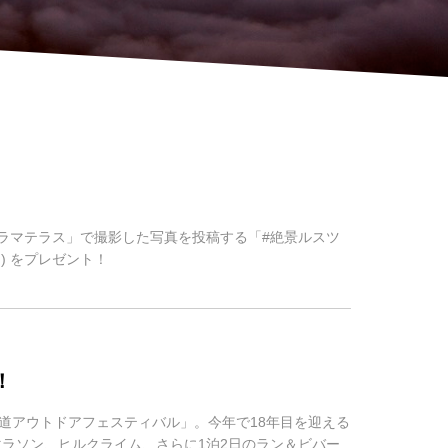
ノラマテラス」で撮影した写真を投稿する「#絶景ルスツ
) をプレゼント！
！
道アウトドアフェスティバル」。今年で18年目を迎える
ンテンマラソン、ヒルクライム、さらに1泊2日のラン＆ビバー