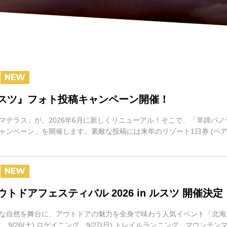
スツ』フォト投稿キャンペーン開催！
マテラス」が、2026年6月に新しくリニューアル！そこで、「羊蹄パ
ャンペーン」を開催します。素敵な投稿には来年のリゾート1日券 (ペア
トドアフェスティバル 2026 in ルスツ 開催決定
な自然を舞台に、アウトドアの魅力を全身で味わう人気イベント「北海
は、9/26(土) ロゲイニング、9/27(日) トレイルランニング、マウ