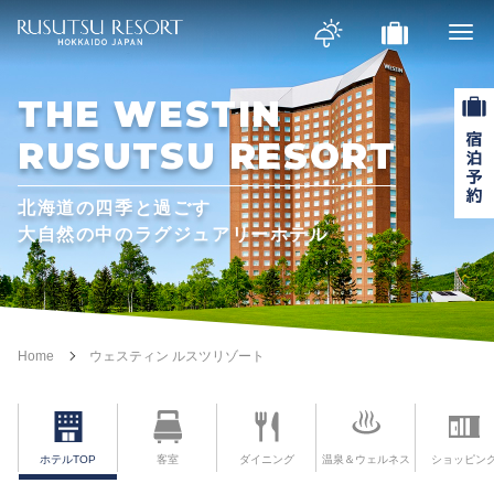
THE WESTIN
RUSUTSU RESORT
北海道の四季と過ごす
大自然の中のラグジュアリーホテル
Home
ウェスティン ルスツリゾート
ホテルTOP
客室
ダイニング
温泉＆ウェルネス
ショッピン