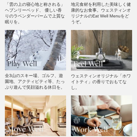
「雲の上の寝心地と称される」
地元食材を利用した美味しく健
ヘブンリーベッド、 優しい香
康的なお食事。ウェスティンオ
りのラベンダーバームで上質な
リジナルのEat Well Menuをど
眠りを。
うぞ。
全3山のスキー場、ゴルフ、遊
ウェスティンオリジナル「ホワ
園地、アクティビティ等、たっ
イトティ」の香りでおもてな
ぷり遊んで笑顔溢れる休日を。
し。