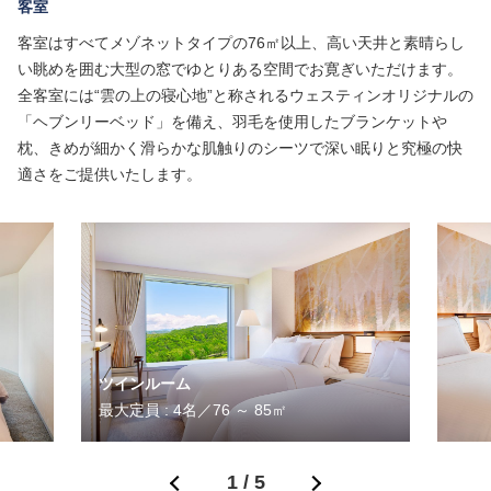
客室
客室はすべてメゾネットタイプの76㎡以上、高い天井と素晴らし
い眺めを囲む大型の窓でゆとりある空間でお寛ぎいただけます。
全客室には“雲の上の寝心地”と称されるウェスティンオリジナルの
「ヘブンリーベッド」を備え、羽毛を使用したブランケットや
枕、きめが細かく滑らかな肌触りのシーツで深い眠りと究極の快
適さをご提供いたします。
ツインルーム
最大定員 : 4名／76 ～ 85㎡
1
/
5