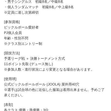
・男子シングルス 初級8名／中級8名
・個人ランダムマッチ 初級8名／中上級8名
※定員に達し次第締切
[参加資格]
ピックルボール愛好者
PJ個人会員
年齢・性別不問
※クラス別エントリー制
[競技方法]
予選リーグ戦 ＋ 決勝トーナメント方式
11ポイント先取 (デュース無し)
※参加人数・進行状況により変更となる場合があります。
[使用球]
公式ピックルボールボール (JOOLA) 屋外用40穴
※選手は試合球の色に近似した服装は着用出来ません。予めご了
承ください。
[表彰]
各クラス 優勝・準優勝・3位