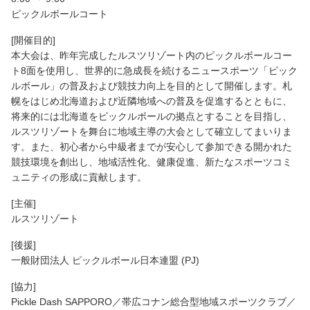
ピックルボールコート
[開催目的]
本大会は、昨年完成したルスツリゾート内のピックルボールコー
ト8面を使用し、世界的に急成長を続けるニュースポーツ「ピック
ルボール」の普及および競技力向上を目的として開催します。札
幌をはじめ北海道および近隣地域への普及を促進するとともに、
将来的には北海道をピックルボールの拠点とすることを目指し、
ルスツリゾートを舞台に地域主導の大会として確立してまいりま
す。また、初心者から中級者までが安心して参加できる開かれた
競技環境を創出し、地域活性化、健康促進、新たなスポーツコミ
ュニティの形成に貢献します。
[主催]
ルスツリゾート
[後援]
一般財団法人 ピックルボール日本連盟 (PJ)
[協力]
Pickle Dash SAPPORO／帯広コナン総合型地域スポーツクラブ／