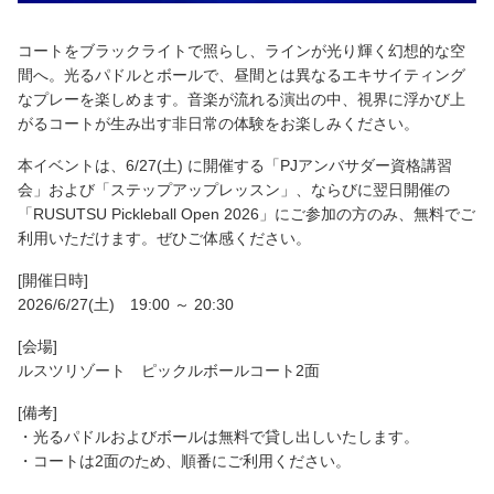
コートをブラックライトで照らし、ラインが光り輝く幻想的な空
間へ。光るパドルとボールで、昼間とは異なるエキサイティング
なプレーを楽しめます。音楽が流れる演出の中、視界に浮かび上
がるコートが生み出す非日常の体験をお楽しみください。
本イベントは、6/27(土) に開催する「PJアンバサダー資格講習
会」および「ステップアップレッスン」、ならびに翌日開催の
「RUSUTSU Pickleball Open 2026」にご参加の方のみ、無料でご
利用いただけます。ぜひご体感ください。
[開催日時]
2026/6/27(土) 19:00 ～ 20:30
[会場]
ルスツリゾート ピックルボールコート2面
[備考]
・光るパドルおよびボールは無料で貸し出しいたします。
・コートは2面のため、順番にご利用ください。