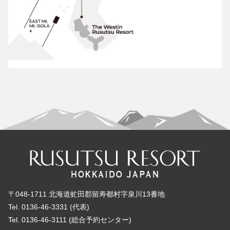
〒048-1711 北海道虻田郡留寿都村字泉川13番地
Tel. 0136-46-3331 (代表)
Tel. 0136-46-3111 (総合予約センター)