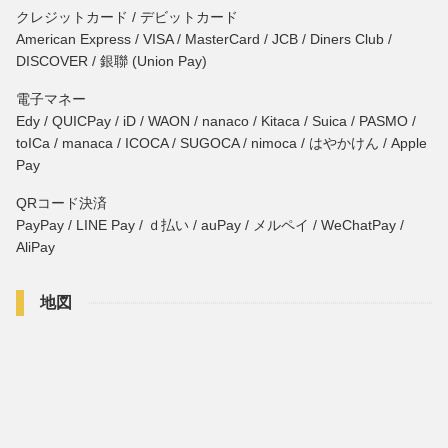
クレジットカード / デビットカード
American Express / VISA / MasterCard / JCB / Diners Club /
DISCOVER / 銀聯 (Union Pay)
電子マネー
Edy / QUICPay / iD / WAON / nanaco / Kitaca / Suica / PASMO /
toICa / manaca / ICOCA / SUGOCA / nimoca / はやかけん / Apple
Pay
QRコード決済
PayPay / LINE Pay / ｄ払い / auPay / メルペイ / WeChatPay /
AliPay
地図