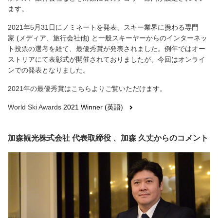
ます。
2021
年
5
月
31日
にノミネートを発表、スキー業界に携わる専門
家
(
メディア、旅行会社他)
と一般スキーヤー
からのインターネッ
ト投票の選考を経て、最優秀賞が発表されました。
例年ではオー
ストリアにて表彰式が
開催されておりましたが、今回はオンライ
ンでの発表となりました。
2021年の最優秀賞はこちらよりご覧いただけます。
World Ski Awards
2021 Winner (英語
)
加森観光株式会社 代表取締役 、加森 久丈からのコメント