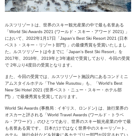
ルスツリゾートは、世界のスキー観光産業
の中で最も名誉ある
「
World Ski Awards
2021
(ワールド・スキー・アワード
2021)
」
において、
2022年
1月
17日
「
Japan’s Best Ski Resort 2021 (
日本
ベスト・スキー・リゾート部門) 」の最優秀賞を受賞いたし
まし
た。ルスツリゾートは今までに「
Japan’s Best Ski Resort
」を
2017
年、
2018
年、
2019
年と
3
年連続で
受賞しており、今回の受賞
で
2
年ぶり
4
度目の受賞となります。
また、今回の受賞では、ルスツリゾート施設内にあるコンドミニ
アムスタイルホテル「The Vale Rusutsu」も、「World‘s Best
New Ski Hotel 2021
(
世界ベスト・ニュー・スキー・ホテル部
門
)
」で最優秀賞を受賞しております。
World Ski Awards (
事務局 : イギリス、ロンドン) は、旅行業界の
オスカーと評される「
World
Travel
Awards (
ワールド・トラベ
ル・アワード) 」のひとつであり、世界のスキー観光産業の中で最
も名誉ある賞
です。 日本だけではなく世界中のスキーリゾート、
ホテル、旅行会社などを対象に各カテゴリー部門が設定
されてい