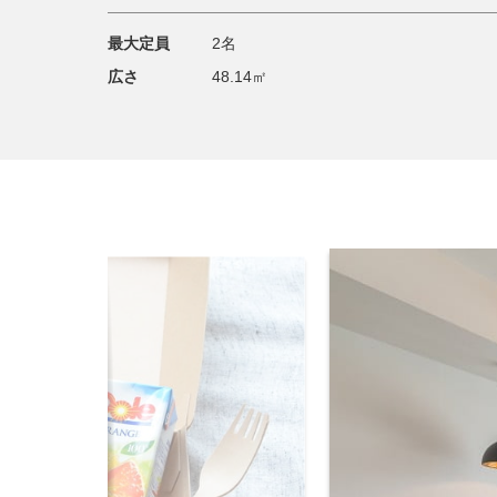
最大定員
2名
広さ
48.14㎡