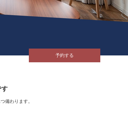
予約する
です
1つ備わります。