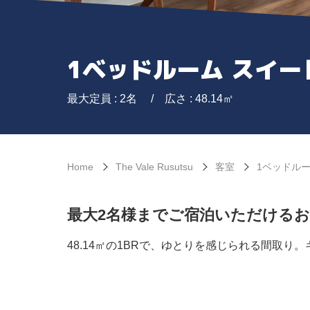
1ベッドルーム スイー
最大定員 : 2名
広さ : 48.14㎡
Home
The Vale Rusutsu
客室
1ベッドルー
最大2名様までご宿泊いただける
48.14㎡の1BRで、ゆとりを感じられる間取