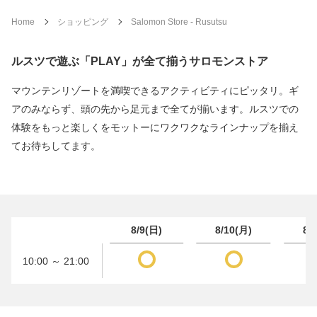
Home
ショッピング
Salomon Store - Rusutsu
ルスツで遊ぶ「PLAY」が全て揃うサロモンストア
マウンテンリゾートを満喫できるアクティビティにピッタリ。ギ
アのみならず、頭の先から足元まで全てが揃います。ルスツでの
体験をもっと楽しくをモットーにワクワクなラインナップを揃え
てお待ちしてます。
8/9(日)
8/10(月)
8/
10:00 ～ 21:00