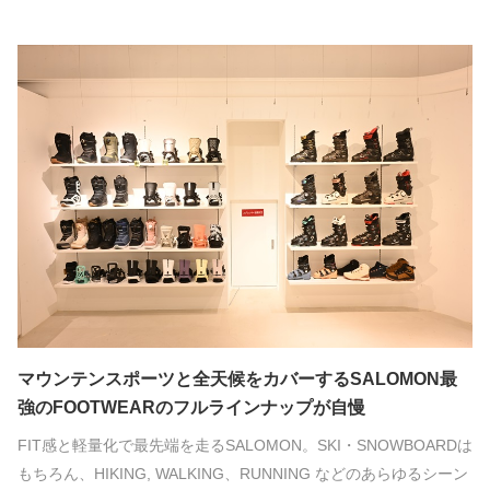
マウンテンスポーツと全天候をカバーするSALOMON最
強のFOOTWEARのフルラインナップが自慢
FIT感と軽量化で最先端を走るSALOMON。SKI・SNOWBOARDは
もちろん、HIKING, WALKING、RUNNING などのあらゆるシーン