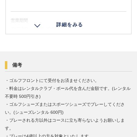
営業期間
2026/5/2 ～ 2026/10/18
料金 (税込)
大人 3,500円 / こども 2,000円 / シニア 2,000円
宿泊者料金 (税込)
備考
大人 2,500円 / こども 1,500円 / シニア 1,500円
・ゴルフフロントにて受付をお済ませください。
年齢条件
・料金はレンタルクラブ・ボール代を含んだ金額です。(レンタル
こども 4歳 ～ 12歳 / シニア 60歳以上
不要時 500円引き)
場所
・ゴルフシューズまたはスポーツシューズでプレーしてくださ
ウェスティン ルスツリゾート横
い。(シューズレンタル 600円)
・プレーされる方以外はコースに立ち寄らないようお願いしま
備考
す。
受付時間 9:00 ～ 16:00
・プレーは4歳以上の方を対象といたします。