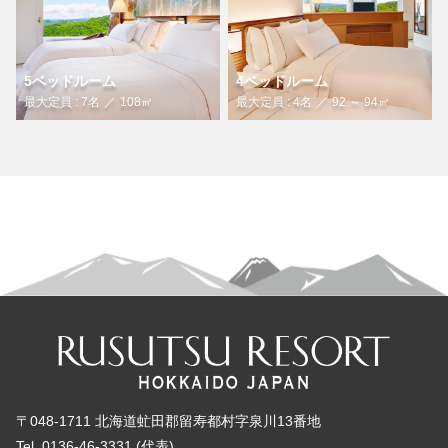
5ベッドルーム
4ベッドルーム
最大定員 : 7名
108㎡
最大定員 : 4名
92 ～ 94㎡
〒048-1711 北海道虻田郡留寿都村字泉川13番地
Tel. 0136-46-3331 (代表)