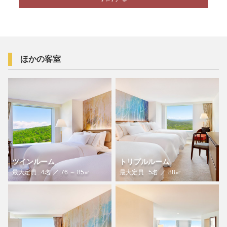
ほかの客室
ツインルーム
トリプルルーム
最大定員 : 4名
76 ～ 85㎡
最大定員 : 5名
88㎡