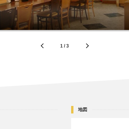
ジ
1
/
3
地図