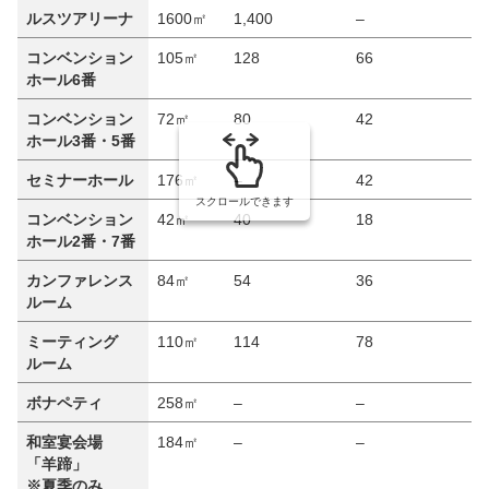
ルスツアリーナ
1600㎡
1,400
–
–
コンベンション
105㎡
128
66
7
ホール6番
コンベンション
72㎡
80
42
5
ホール3番・5番
セミナーホール
176㎡
–
42
–
スクロールできます
コンベンション
42㎡
40
18
2
ホール2番・7番
カンファレンス
84㎡
54
36
–
ルーム
ミーティング
110㎡
114
78
5
ルーム
ボナペティ
258㎡
–
–
–
和室宴会場
184㎡
–
–
角
「羊蹄」
※夏季のみ