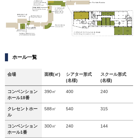
ホール一覧
会場
面積(㎡)
シアター形式
スクール形式
(名様)
(名様)
コンベンション
390㎡
400
240
2
ホール18番
クレセントホー
588㎡
540
315
3
ル
コンベンション
300㎡
240
144
1
ホール1番