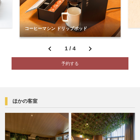
コーヒーマシン ドリップポッド
1
/
4
予約する
ほかの客室