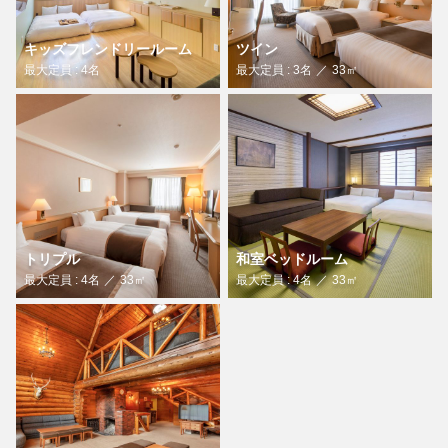
キッズフレンドリールーム
ツイン
最大定員 : 4名
最大定員 : 3名
33㎡
トリプル
和室ベッドルーム
最大定員 : 4名
33㎡
最大定員 : 4名
33㎡