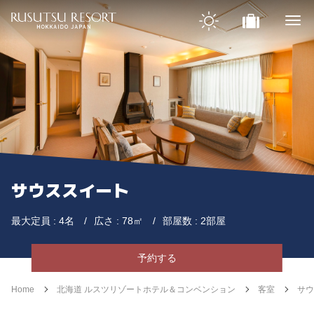
サウススイート
最大定員 : 4名
広さ : 78㎡
部屋数 : 2部屋
予約する
Home
北海道 ルスツリゾートホテル＆コンベンション
客室
サウ