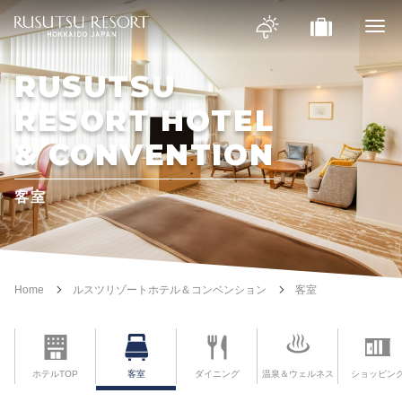
RUSUTSU
RESORT HOTEL
& CONVENTION
客室
Home
ルスツリゾートホテル＆コンベンション
客室
ホテルTOP
客室
ダイニング
温泉＆ウェルネス
ショッピン