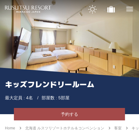
キッズフレンドリールーム
最大定員 : 4名
部屋数 : 5部屋
予約する
Home
北海道 ルスツリゾートホテル＆コンベンション
客室
キッ