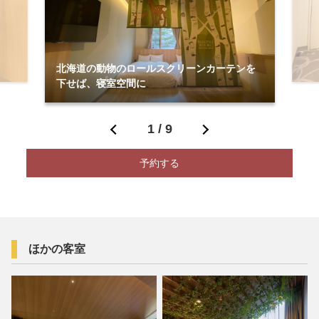
北海道の動物のロールスクリーンカーテンを
下せば、寝室空間に
1
/
9
予約する
ほかの客室