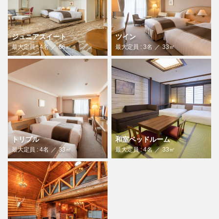
ジュニアスイート
ツイン
最大定員 : 4名
66㎡
最大定員 : 3名
33㎡
トリプル
和室ベッドルーム
最大定員 : 4名
33㎡
最大定員 : 4名
33㎡