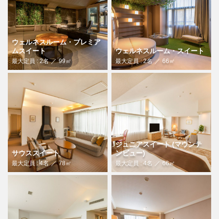
ウェルネスルーム・プレミア
ムスイート
ウェルネスルーム・スイート
最大定員 : 2名
99㎡
最大定員 : 2名
66㎡
ジュニアスイート (マウンテ
サウススイート
ンビュー)
最大定員 : 4名
78㎡
最大定員 : 4名
66㎡