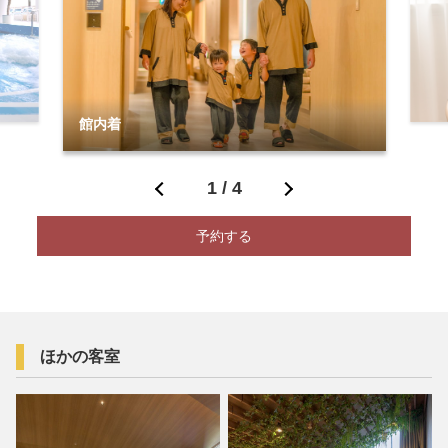
館内着
1
/
4
予約する
ほかの客室