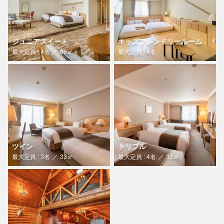
ジュニアスイート
キッズフレンドリールーム
最大定員 : 4名
66㎡
最大定員 : 4名
ツイン
トリプル
最大定員 : 3名
33㎡
最大定員 : 4名
33㎡