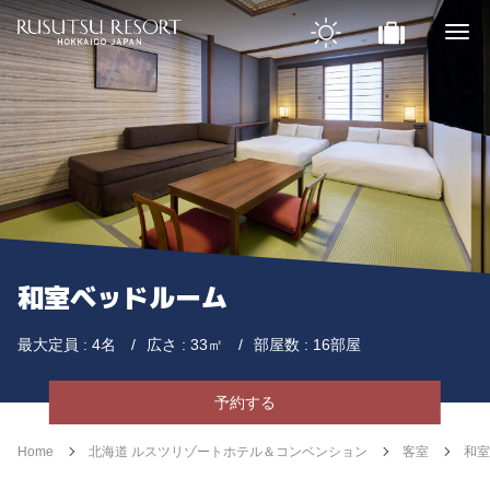
和室ベッドルーム
最大定員 : 4名
広さ : 33㎡
部屋数 : 16部屋
予約する
Home
北海道 ルスツリゾートホテル＆コンベンション
客室
和室