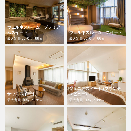
ウェルネスルーム・プレミア
ムスイート
ウェルネスルーム・スイート
最大定員 : 2名
99㎡
最大定員 : 2名
66㎡
ジュニアスイート (マウンテ
サウススイート
ンビュー)
最大定員 : 4名
78㎡
最大定員 : 4名
66㎡