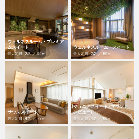
ウェルネスルーム・プレミア
ムスイート
ウェルネスルーム・スイート
最大定員 : 2名
99㎡
最大定員 : 2名
66㎡
ジュニアスイート (マウンテ
サウススイート
ンビュー)
最大定員 : 4名
78㎡
最大定員 : 4名
66㎡