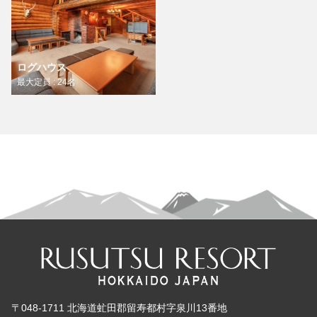
ログハウス
最大定員 : 24名
〒048-1711 北海道虻田郡留寿都村字泉川13番地