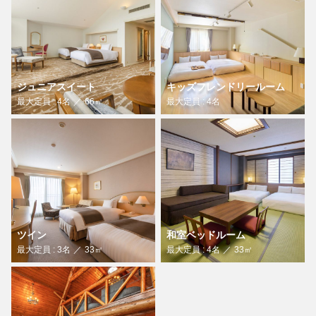
ジュニアスイート
キッズフレンドリールーム
最大定員 : 4名
66㎡
最大定員 : 4名
ツイン
和室ベッドルーム
最大定員 : 3名
33㎡
最大定員 : 4名
33㎡