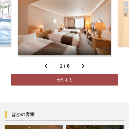
1
/
6
予約する
ほかの客室