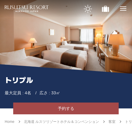
トリプル
最大定員 : 4名
広さ : 33㎡
予約する
Home
北海道 ルスツリゾートホテル＆コンベンション
客室
トリ